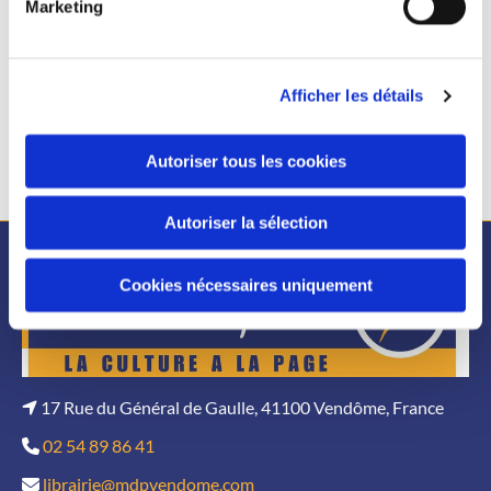
Marketing
Afficher les détails
Autoriser tous les cookies
Autoriser la sélection
Cookies nécessaires uniquement
17 Rue du Général de Gaulle, 41100 Vendôme, France

02 54 89 86 41

librairie@mdpvendome.com
