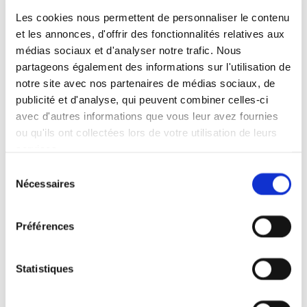
présentation auteurs
Les cookies nous permettent de personnaliser le contenu
et les annonces, d'offrir des fonctionnalités relatives aux
médias sociaux et d'analyser notre trafic. Nous
partageons également des informations sur l'utilisation de
0
Feed
notre site avec nos partenaires de médias sociaux, de
publicité et d'analyse, qui peuvent combiner celles-ci
Laisser un commentaire
avec d'autres informations que vous leur avez fournies
ou qu'ils ont collectées lors de votre utilisation de leurs
Nom
services.
Sélection
Nécessaires
du
E-mail:
consentement
Préférences
Commentaire
Statistiques