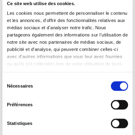
Ce site web utilise des cookies.
Les cookies nous permettent de personnaliser le contenu
Déroulé de la journée du 23 mars
et les annonces, d'offrir des fonctionnalités relatives aux
médias sociaux et d'analyser notre trafic. Nous
partageons également des informations sur l'utilisation de
notre site avec nos partenaires de médias sociaux, de
0
Feed
publicité et d'analyse, qui peuvent combiner celles-ci
avec d'autres informations que vous leur avez fournies
Laisser un commentaire
ou qu'ils ont collectées lors de votre utilisation de leurs
services.
Nom
Sélection
Nécessaires
du
E-mail:
consentement
Préférences
Commentaire
Statistiques